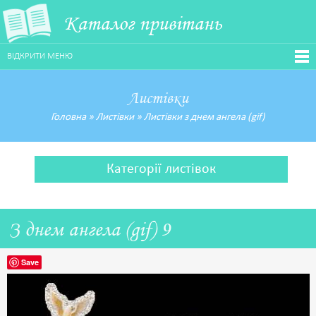
Каталог привітань
ВІДКРИТИ МЕНЮ
Листівки
Головна
»
Листівки
»
Листівки з днем ангела (gif)
Категорії листівок
З днем ангела (gif) 9
Save