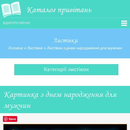
Каталог привітань
ВІДКРИТИ МЕНЮ
Листівки
Головна
»
Листівки
»
Листівки з днем народження для мужчин
Категорії листівок
Картинка з днем народження для
мужчин
Save