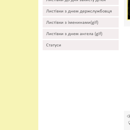
Листівки до дня захисту дітей
Листівки з днем держслужбовця
Листівки з іменинами(gif)
Листівки з днем ангела (gif)
Статуси