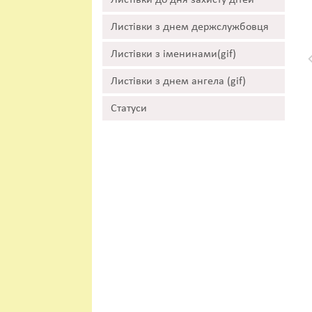
Листівки до дня захисту дітей
Листівки з днем держслужбовця
Листівки з іменинами(gif)
Листівки з днем ангела (gif)
Статуси