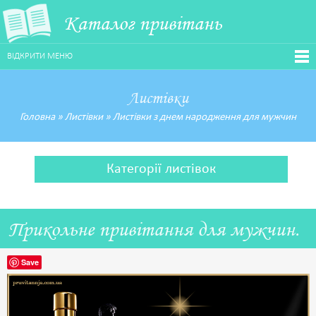
Каталог привітань
ВІДКРИТИ МЕНЮ
Листівки
Головна
»
Листівки
»
Листівки з днем народження для мужчин
Категорії листівок
Прикольне привітання для мужчин.
Save