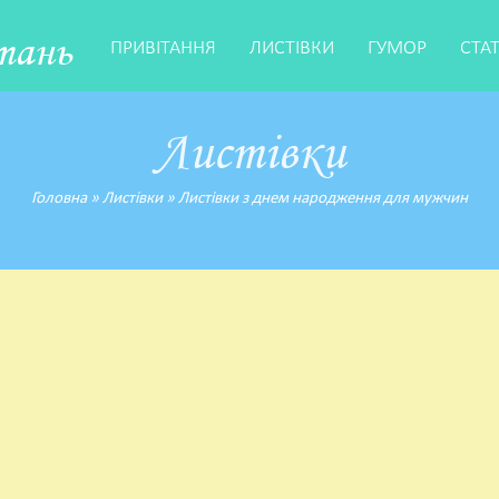
тань
ПРИВІТАННЯ
ЛИСТІВКИ
ГУМОР
СТА
Листівки
Головна
»
Листівки
»
Листівки з днем народження для мужчин