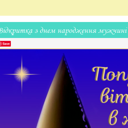
Відкритка з днем народження мужчині
Save