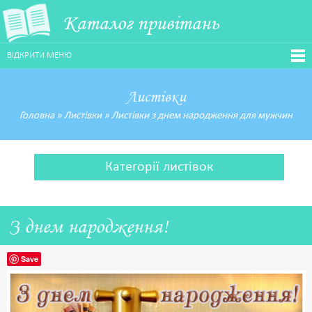
Каталог привітань
ВІДКРИТИ МЕНЮ
Листівки
Головна
»
Листівки
»
Листівки з днем народження для мужчин
Категорії листівок
З днем народження!
Save