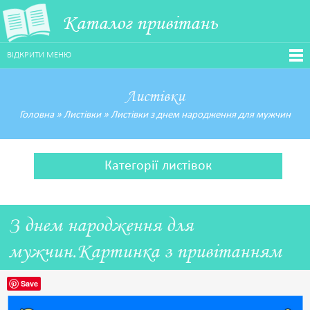
Каталог привітань
ВІДКРИТИ МЕНЮ
Листівки
Головна
»
Листівки
»
Листівки з днем народження для мужчин
Категорії листівок
З днем народження для
мужчин.Картинка з привітанням
Save