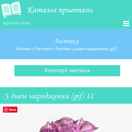
Каталог привітань
ВІДКРИТИ МЕНЮ
Листівки
Головна
»
Листівки
»
Листівки з днем народження (gif)
Категорії листівок
З днем народження (gif) 11
Save