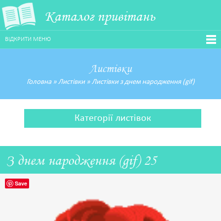
Каталог привітань
ВІДКРИТИ МЕНЮ
Листівки
Головна
»
Листівки
»
Листівки з днем народження (gif)
Категорії листівок
З днем народження (gif) 25
Save