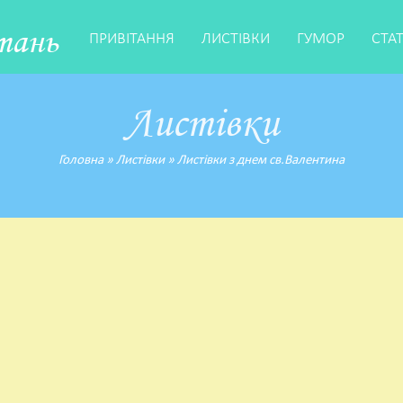
тань
ПРИВІТАННЯ
ЛИСТІВКИ
ГУМОР
СТА
Листівки
Головна
»
Листівки
»
Листівки з днем св.Валентина