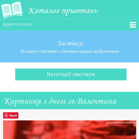
Каталог привітань
ВІДКРИТИ МЕНЮ
Листівки
Головна
»
Листівки
»
Листівки з днем св.Валентина
Категорії листівок
Картинка з днем св.Валентина
Save