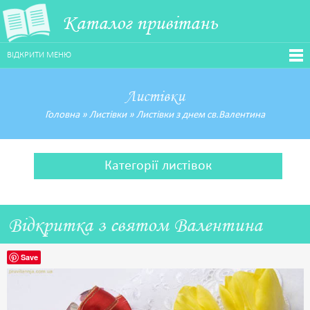
Каталог привітань
ВІДКРИТИ МЕНЮ
Листівки
Головна
»
Листівки
»
Листівки з днем св.Валентина
Категорії листівок
Відкритка з святом Валентина
Save