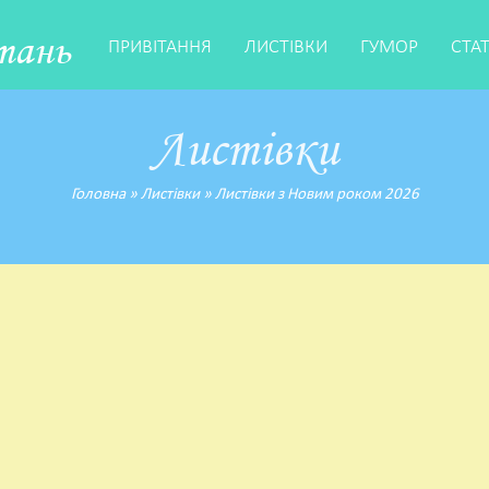
тань
ПРИВІТАННЯ
ЛИСТІВКИ
ГУМОР
СТА
Листівки
Головна
»
Листівки
»
Листівки з Новим роком 2026