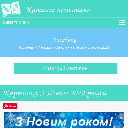
Каталог привітань
ВІДКРИТИ МЕНЮ
Листівки
Головна
»
Листівки
»
Листівки з Новим роком 2026
Категорії листівок
Картинка З Новим 2022 роком
Save