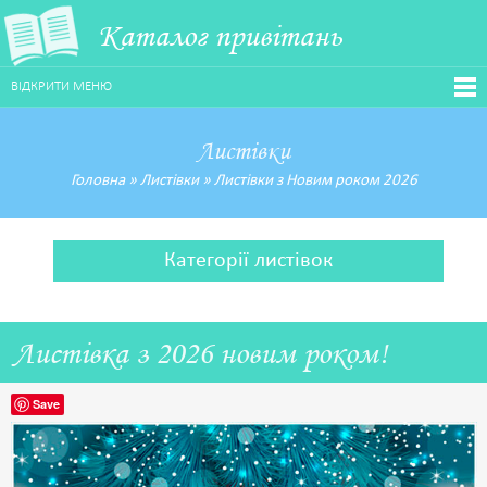
Каталог привітань
ВІДКРИТИ МЕНЮ
Листівки
Головна
»
Листівки
»
Листівки з Новим роком 2026
Категорії листівок
Листівка з 2026 новим роком!
Save