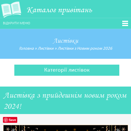
Каталог привітань
ВІДКРИТИ МЕНЮ
Листівки
Головна
»
Листівки
»
Листівки з Новим роком 2026
Категорії листівок
Листівка з прийдешнім новим роком
2024!
Save