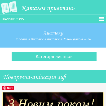
Каталог привітань
ВІДКРИТИ МЕНЮ
Листівки
Головна
»
Листівки
»
Листівки з Новим роком 2026
Категорії листівок
Новорічна-анімація гіф
Save