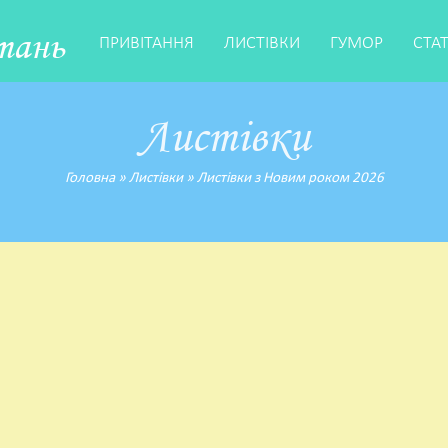
тань
ПРИВІТАННЯ
ЛИСТІВКИ
ГУМОР
СТА
Листівки
Головна
»
Листівки
»
Листівки з Новим роком 2026