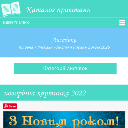
Каталог привітань
ВІДКРИТИ МЕНЮ
Листівки
Головна
»
Листівки
»
Листівки з Новим роком 2026
Категорії листівок
новорічна картинка 2022
Save