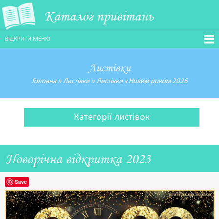
Каталог привітань
ВІДКРИТИ МЕНЮ
Листівки
Головна
»
Листівки
»
Листівки з Новим роком 2026
Категорії листівок
Новорічна відкритка 2023
Save