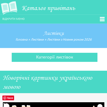
Каталог привітань
ВІДКРИТИ МЕНЮ
Листівки
Головна
»
Листівки
»
Листівки з Новим роком 2026
Категорії листівок
Новорічні картинки українською
мовою
Save