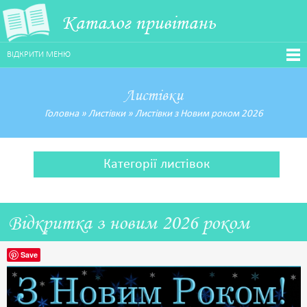
Каталог привітань
ВІДКРИТИ МЕНЮ
Листівки
Головна
»
Листівки
»
Листівки з Новим роком 2026
Категорії листівок
Відкритка з новим 2026 роком
Save