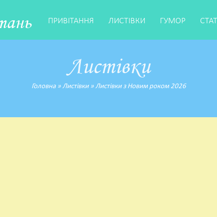
тань
ПРИВІТАННЯ
ЛИСТІВКИ
ГУМОР
СТА
Листівки
Головна
»
Листівки
»
Листівки з Новим роком 2026