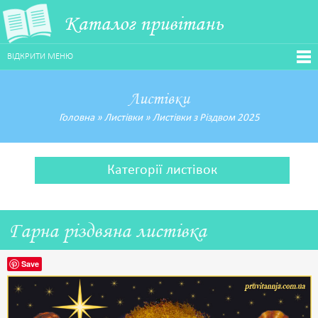
Каталог привітань
ВІДКРИТИ МЕНЮ
Листівки
Головна
»
Листівки
»
Листівки з Різдвом 2025
Категорії листівок
Гарна різдвяна листівка
Save