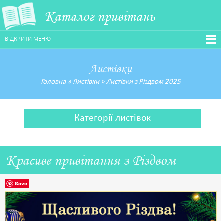
Каталог привітань
ВІДКРИТИ МЕНЮ
Листівки
Головна
»
Листівки
»
Листівки з Різдвом 2025
Категорії листівок
Красиве привітання з Різдвом
Save