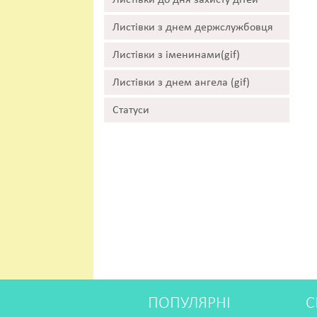
Листівки до дня захисту дітей
Листівки з днем держслужбовця
Листівки з іменинами(gif)
Листівки з днем ангела (gif)
Статуси
ПОПУЛЯРНІ
С