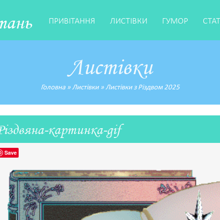
тань
ПРИВІТАННЯ
ЛИСТІВКИ
ГУМОР
СТА
Листівки
Головна
»
Листівки
»
Листівки з Різдвом 2025
Різдвяна-картинка-gif
Save