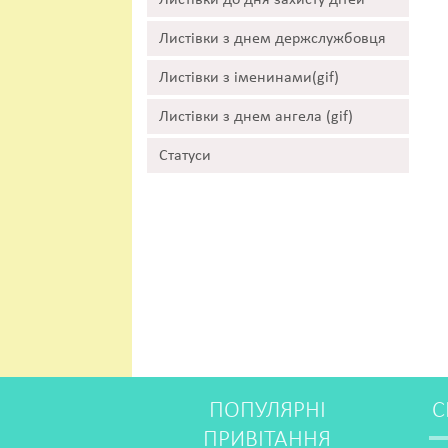
Листівки до дня захисту дітей
Листівки з днем держслужбовця
Листівки з іменинами(gif)
Листівки з днем ангела (gif)
Статуси
ПОПУЛЯРНІ
С
ПРИВІТАННЯ