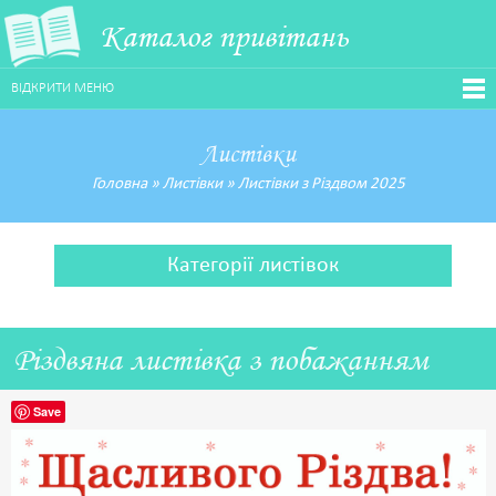
Каталог привітань
ВІДКРИТИ МЕНЮ
Листівки
Головна
»
Листівки
»
Листівки з Різдвом 2025
Категорії листівок
Різдвяна листівка з побажанням
Save