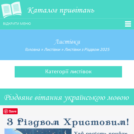
Каталог привітань
ВІДКРИТИ МЕНЮ
Листівки
Головна
»
Листівки
»
Листівки з Різдвом 2025
Категорії листівок
Різдвяне вітання українською мовою
Save