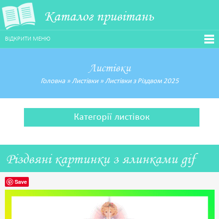
Каталог привітань
ВІДКРИТИ МЕНЮ
Листівки
Головна
»
Листівки
»
Листівки з Різдвом 2025
Категорії листівок
Різдвяні картинки з ялинками gif
Save