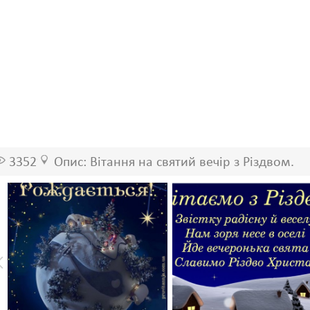
3352
Опис: Вітання на святий вечір з Різдвом.