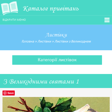
Каталог привітань
ВІДКРИТИ МЕНЮ
Листівки
Головна
»
Листівки
»
Листівки з Великоднем
Категорії листівок
З Великодними святами 1
Save