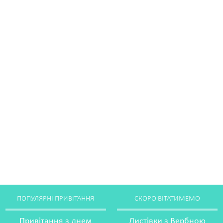
ПОПУЛЯРНІ ПРИВІТАННЯ
СКОРО ВІТАТИМЕМО
Привітання з днем
Листівки з Вербною