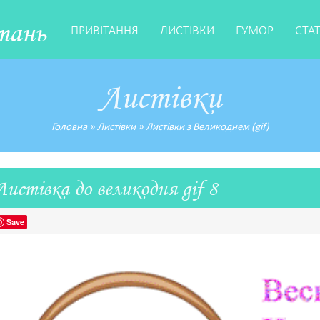
тань
ПРИВІТАННЯ
ЛИСТІВКИ
ГУМОР
СТА
Листівки
Головна
»
Листівки
»
Листівки з Великоднем (gif)
Листівка до великодня gif 8
Save