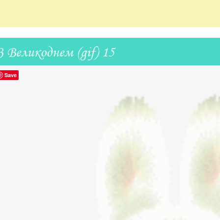
З Великоднем (gif) 15
Save