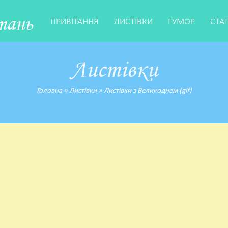
тань
ПРИВІТАННЯ
ЛИСТІВКИ
ГУМОР
СТА
Листівки
Головна
»
Листівки
»
Листівки з Великоднем (gif)