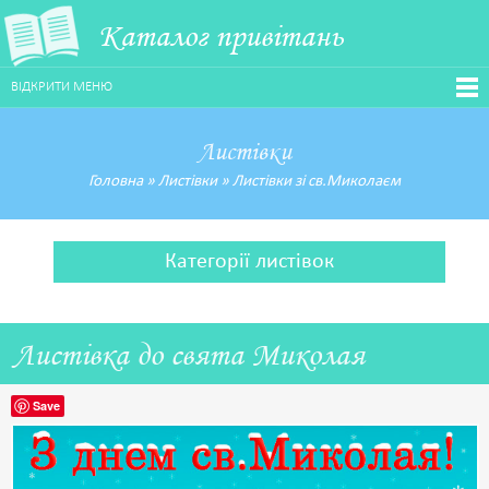
Каталог привітань
ВІДКРИТИ МЕНЮ
Листівки
Головна
»
Листівки
»
Листівки зі св.Миколаєм
Категорії листівок
Листівка до свята Миколая
Save