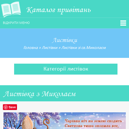
Каталог привітань
ВІДКРИТИ МЕНЮ
Листівки
Головна
»
Листівки
»
Листівки зі св.Миколаєм
Категорії листівок
Листівка з Миколаєм
Save