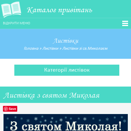
Каталог привітань
ВІДКРИТИ МЕНЮ
Листівки
Головна
»
Листівки
»
Листівки зі св.Миколаєм
Категорії листівок
Листівка з святом Миколая
Save