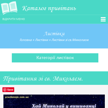
Каталог привітань
ВІДКРИТИ МЕНЮ
Листівки
Головна
»
Листівки
»
Листівки зі св.Миколаєм
Категорії листівок
Привітання зі св. Миколаєм.
Save