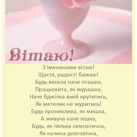
З іменинами вітаю!
Щастя, радості бажаю!
Будь весела наче пташка,
Працьовита, як мурашка,
Наче бджілка вмій крутитись,
Як метелик не журитись!
Будь прониклива, як мишка,
А живуча наче кішка,
Будь, як лялька симпатична,
Як калина довговічна,