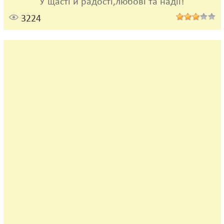
У щасті й радості,любові та надії!
3224