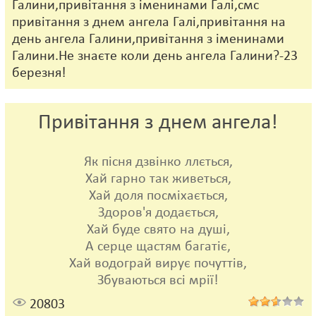
Галини,привітання з іменинами Галі,смс
привітання з днем ангела Галі,привітання на
день ангела Галини,привітання з іменинами
Галини.Не знаєте коли день ангела Галини?-23
березня!
Привітання з днем ангела!
Як пісня дзвінко ллється,
Хай гарно так живеться,
Хай доля посміхається,
Здоров'я додається,
Хай буде свято на душі,
А серце щастям багатіє,
Хай водограй вирує почуттів,
Збуваються всі мрії!
20803