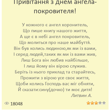
Привітання з днем ангела-
покровителя!
У кожного є ангел хоронитель,
Що пише книгу нашого життя,
А ще є в небі ангел покровитель,
Що молиться про наше майбуття́.
Він був колись людиною,як ми із вами,
І серед людей,таких як ми із вами жив,
Лиш Бога він любив найбільше,
І лиш йому він вірою служив.
Беріть із нього приклад та старайтесь,
Прожити з вірою усе своє життя,
Щоби колись Господь вас міг обняти,
Й сказати:сину(дочко) ти моє дитя!
Литвин А.
18048