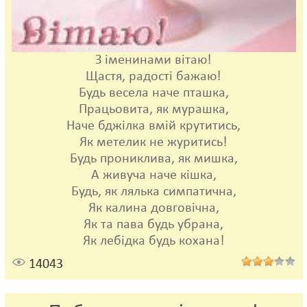
З іменинами вітаю!
Щастя, радості бажаю!
Будь весела наче пташка,
Працьовита, як мурашка,
Наче бджілка вмій крутитись,
Як метелик не журитись!
Будь прониклива, як мишка,
А живуча наче кішка,
Будь, як лялька симпатична,
Як калина довговічна,
Як та пава будь убрана,
Як лебідка будь кохана!
14043