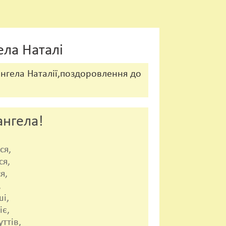
ела Наталі
ангела Наталії,поздоровлення до
ангела!
ся,
ся,
я,
,
і,
іє,
ттів,