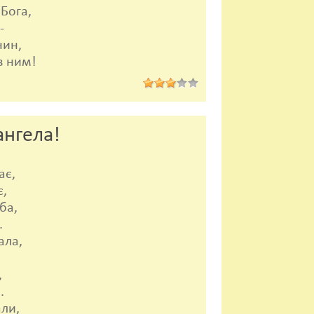
Бога,
-
нин,
з ним!
ангела!
ає,
є,
ба,
.
ала,
,
.
ли,