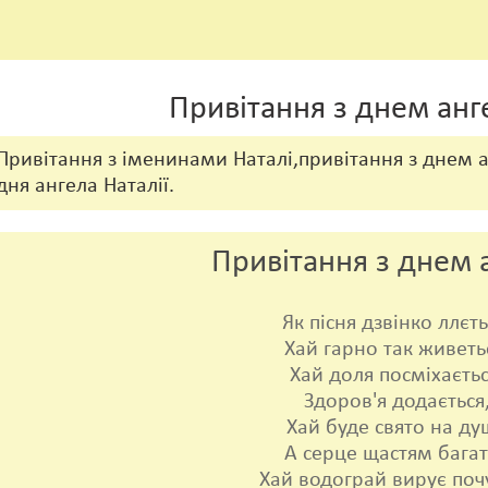
Привітання з днем анг
Привітання з іменинами Наталі,привітання з днем 
дня ангела Наталії.
Привітання з днем 
Як пісня дзвінко ллєть
Хай гарно так живеть
Хай доля посміхаєтьс
Здоров'я додається
Хай буде свято на душ
А серце щастям багат
Хай водограй вирує почу