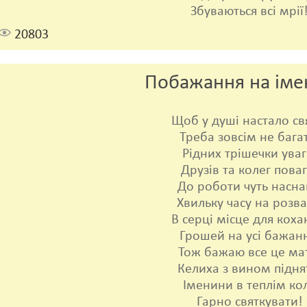
Збуваються всі мрії
20803
Побажання на іме
Щоб у душі настало св
Треба зовсім не бага
Рідних трішечки уваг
Друзів та колег поваг
До роботи чуть насна
Хвильку часу на розва
В серці місце для коха
Грошей на усі бажанн
Тож бажаю все це ма
Келиха з вином підня
Іменини в теплім кол
Гарно святкувати!