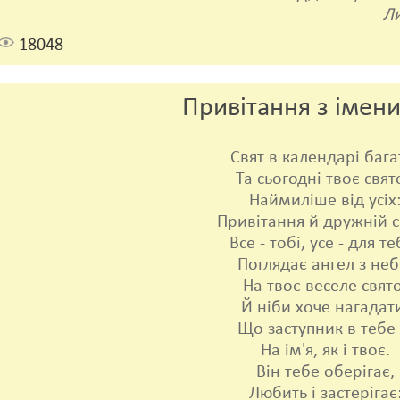
Ли
18048
Привітання з імен
Свят в календарі бага
Та сьогодні твоє свято
Наймиліше від усіх
Привітання й дружній с
Все - тобі, усе - для те
Поглядає ангел з неб
На твоє веселе свято
Й ніби хоче нагадат
Що заступник в тебе 
На ім'я, як і твоє.
Він тебе оберігає,
Любить і застерігає