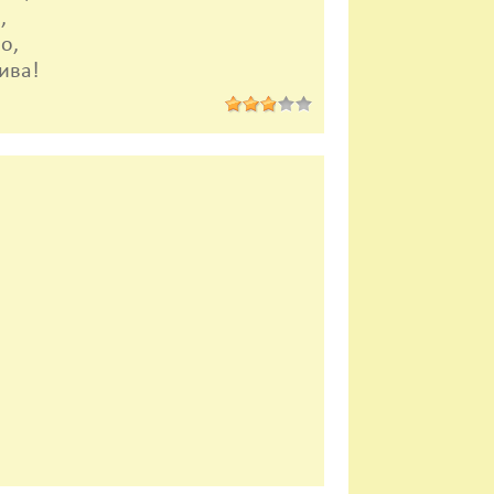
,
о,
ива!