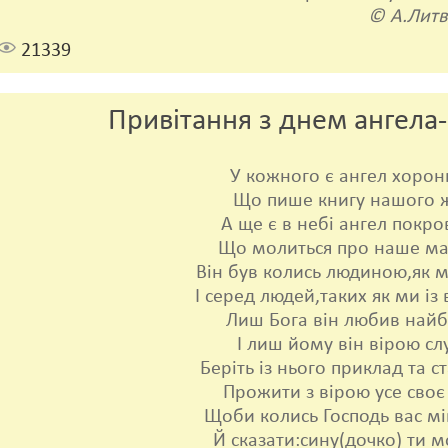
© А.Литв
21339
Привітання з днем ангела
У кожного є ангел хорон
Що пише книгу нашого ж
А ще є в небі ангел покро
Що молиться про наше май
Він був колись людиною,як м
І серед людей,таких як ми із
Лиш Бога він любив найб
І лиш йому він вірою сл
Беріть із нього приклад та с
Прожити з вірою усе своє
Щоби колись Господь вас мі
Й сказати:сину(дочко) ти м