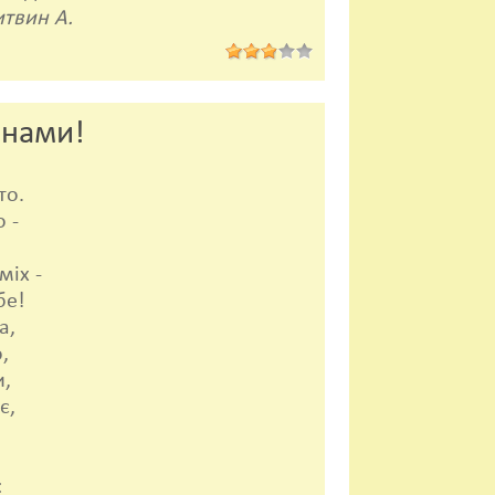
твин А.
инами!
то.
 -
:
міх -
бе!
а,
,
и,
є,
: