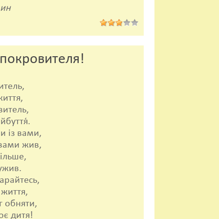
ин
-покровителя!
итель,
иття,
витель,
буття́.
и із вами,
 вами жив,
ільше,
ужив.
тарайтесь,
 життя,
г обняти,
оє дитя!