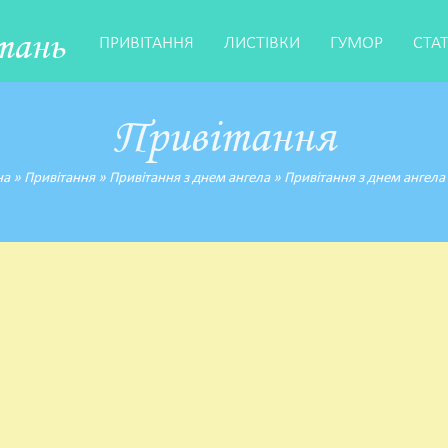
тань
ПРИВІТАННЯ
ЛИСТІВКИ
ГУМОР
СТА
Привітання
на
»
Привітання
»
Привітання з днем ангела
»
Привітання з днем ангела