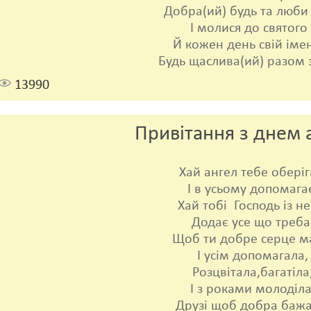
Добра(ий) будь та люби 
І молися до святого 
Й кожен день свій іме
Будь щаслива(ий) разом 
13990
Привітання з днем 
Хай ангел тебе оберіг
І в усьому допомага
Хай тобі Господь із не
Додає усе що треба
Щоб ти добре серце м
І усім допомагала,
Розцвітала,багатіла
І з роками молоділа
Друзі щоб добра бажа