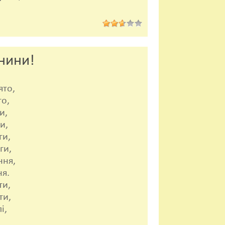
!
нини!
ято,
то,
и,
и,
ги,
ги,
ння,
я.
ти,
ти,
і,