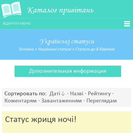
Каталог привітань
ВІДКРИТИ МЕНЮ
Українські статуси
Головна
»
Українські статуси
»
Статуси до 8 березня
Дополнительная информация
Сортировать по:
Даті
·
Назві
·
Рейтингу
·
Коментарям
·
Завантаженням
·
Переглядам
Статус жриця ночі!