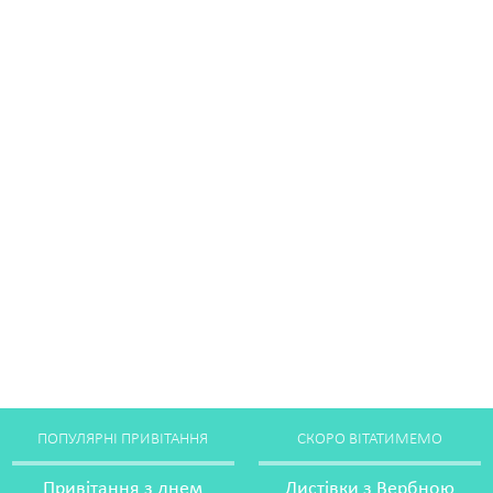
ПОПУЛЯРНІ ПРИВІТАННЯ
СКОРО ВІТАТИМЕМО
Привітання з днем
Листівки з Вербною