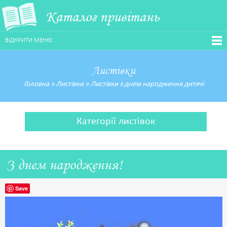
Каталог привітань
ВІДКРИТИ МЕНЮ
Листівки
Головна
»
Листівки
»
Листівки з днем народження дитячі
Категорії листівок
З днем народження!
Save