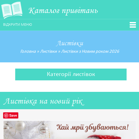
Каталог привітань
ВІДКРИТИ МЕНЮ
Листівки
Головна
»
Листівки
»
Листівки з Новим роком 2026
Категорії листівок
Листівка на новий рік
Save