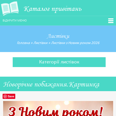
Каталог привітань
ВІДКРИТИ МЕНЮ
Листівки
Головна
»
Листівки
»
Листівки з Новим роком 2026
Категорії листівок
Новорічне побажання.Картинка
Save