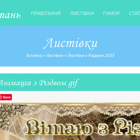
тань
ПРИВІТАННЯ
ЛИСТІВКИ
ГУМОР
СТА
Листівки
Головна
»
Листівки
»
Листівки з Різдвом 2025
Анімація з Різдвом gif
Save