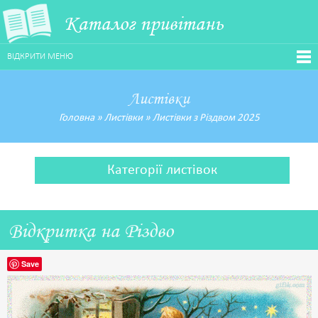
Каталог привітань
ВІДКРИТИ МЕНЮ
Листівки
Головна
»
Листівки
»
Листівки з Різдвом 2025
Категорії листівок
Відкритка на Різдво
Save